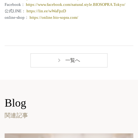
Facebook：
https://www.facebook.com/natural.style.BIOSOPRA.Tokyo/
公式LINE：
https://lin.ee/wWaFpzD
online-shop：
https://online.bio-sopra.com/
一覧へ
Blog
関連記事