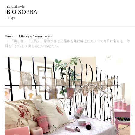
Home
Life style / season select
「美しさ」「上品」。華やかさと上品さを兼ね備えたカラーで毎日に彩りを。毎
日を自分らしく楽しみたいあなたへ。