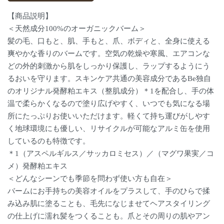
【商品説明】
＜天然成分100%のオーガニックバーム＞
髪の毛、口もと、肌、手もと、爪、ボディと、全身に使える
爽やかな香りのバームです。空気の乾燥や寒風、エアコンな
どの外的刺激から肌をしっかり保護し、ラップするようにう
るおいを守ります。スキンケア共通の美容成分であるBe独自
のオリジナル発酵粕エキス（整肌成分）＊1を配合し、手の体
温で柔らかくなるので塗り広げやすく、いつでも気になる場
所にたっぷりお使いいただけます。軽くて持ち運びがしやす
く地球環境にも優しい、リサイクルが可能なアルミ缶を使用
しているのも特徴です。
＊1（アスペルギルス／サッカロミセス）／（マグワ果実／コ
メ）発酵粕エキス
＜どんなシーンでも季節を問わず使い方も自在＞
バームにお手持ちの美容オイルをプラスして、手のひらで揉
み込み肌に塗ることも、毛先になじませてヘアスタイリング
の仕上げに濡れ髪をつくることも。爪とその周りの肌やアン