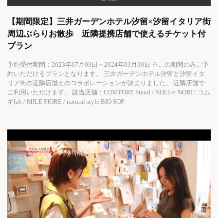
【期間限定】三井ガーデンホテル汐留×汐留イタリア街
周辺ぶらりお散歩 近隣提携店舗で使えるチケット付
プラン
予約受付期間：2023年07月03日～2024年03月30日 ※この期間のみご予
約いただけるプランとなります。 三井ガーデンホテル汐留と汐留イタ
リア街の近隣店舗とのコラボレーションが決まりました。 近隣店舗で
ご利用いただけます。 該当店舗：COMFORT Stand / NOLI et NORI / コム
ギlab / MILE FIORE / natural style BIO SOP