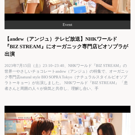
Event
【andew（アンジュ）テレビ放送】NHKワールド
『BIZ STREAM』にオーガニック専門店ビオソプラが
出演
2023年7月15日（土）23:10~23:40、NHKワールド『BIZ STREAM』の
世界一やさしいチョコレートandew（アンジュ）の特集で、オーガニッ
ク専門店natural style BIO SOPRA Tokyo（ナチュラルスタイルビオソプ
ラトーキョー）が出演しました。 NHKワールド『BIZ STREAM』 「患
者さんと周囲の人々が病気と共存し、理解し合い、手