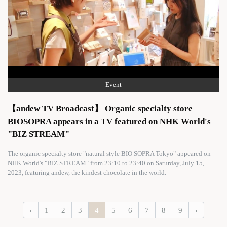
Event
【andew TV Broadcast】 Organic specialty store
BIOSOPRA appears in a TV featured on NHK World's
"BIZ STREAM"
The organic specialty store "natural style BIO SOPRA Tokyo" appeared on
NHK World's "BIZ STREAM" from 23:10 to 23:40 on Saturday, July 15,
2023, featuring andew, the kindest chocolate in the world.
‹
1
2
3
4
5
6
7
8
9
›