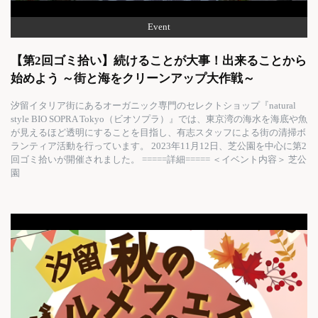
Event
【第2回ゴミ拾い】続けることが大事！出来ることから
始めよう ～街と海をクリーンアップ大作戦～
汐留イタリア街にあるオーガニック専門のセレクトショップ『natural
style BIO SOPRA Tokyo（ビオソプラ）』では、東京湾の海水を海底や魚
が見えるほど透明にすることを目指し、有志スタッフによる街の清掃ボ
ランティア活動を行っています。 2023年11月12日、芝公園を中心に第2
回ゴミ拾いが開催されました。 =====詳細===== ＜イベント内容＞ 芝公
園