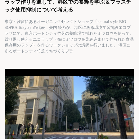
ラップ作りを通して、港区での養蜂を学ぶ＆プラスチ
ック使用抑制について考える
東京・汐留にあるオーガニックセレクトショップ「natural style BIO
SOPRA Tokyo」の代表：矢内 綾乃が、港区にある環境学習施設エコプ
ラザにて、東京ポートシティ竹芝の養蜂場で採れたミツロウを使って、
繰り返し使えるエコラップ（布にミツロウを染み込ませて作られた食品
保存用のラップ）を作るワークショップの講師を行いました。 港区に
あるポートシティ竹芝まちづくりプラ