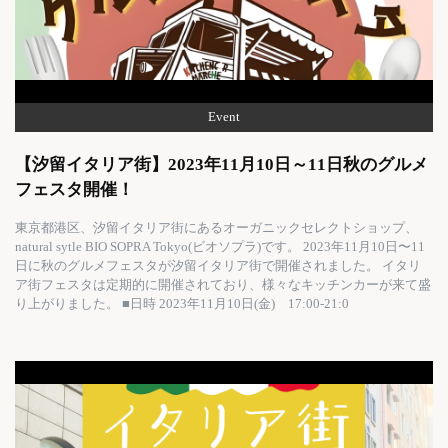
Event
【汐留イタリア街】2023年11月10日～11日秋のグルメ
フェスタ開催！
東京都港区、汐留イタリア街にあるオーガニックセレクトショップ、
natural sytle BIO SOPRA Tokyo(ビオソプラ)です。 2023年11月10日〜11
日に秋のグルメフェスタが汐留イタリア街で開催されました。 イタリ
ア街フェスタは定期的に開催されており、様々なキッチンカーが来て盛
り上がりました。 ■日時 2023年11月10日(金) 17:00-21:0