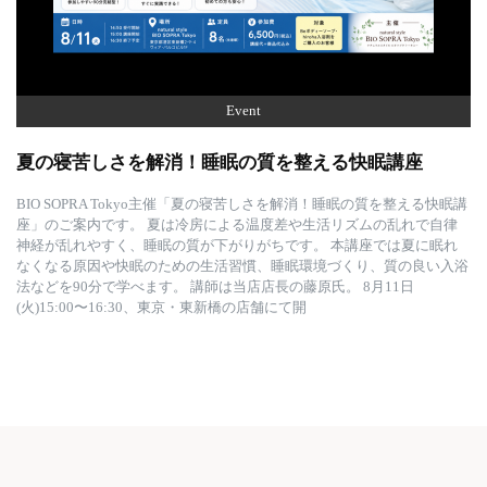
Event
夏の寝苦しさを解消！睡眠の質を整える快眠講座
BIO SOPRA Tokyo主催「夏の寝苦しさを解消！睡眠の質を整える快眠講
座」のご案内です。 夏は冷房による温度差や生活リズムの乱れで自律
神経が乱れやすく、睡眠の質が下がりがちです。 本講座では夏に眠れ
なくなる原因や快眠のための生活習慣、睡眠環境づくり、質の良い入浴
法などを90分で学べます。 講師は当店店長の藤原氏。 8月11日
(火)15:00〜16:30、東京・東新橋の店舗にて開